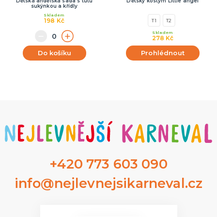
Dětská andělská sada s tutu
Dětský kostým Little angel
sukýnkou a křídly
Skladem
198 Kč
T1
T2
Skladem
278 Kč
Do košíku
Prohlédnout
+420 773 603 090
info@nejlevnejsikarneval.cz