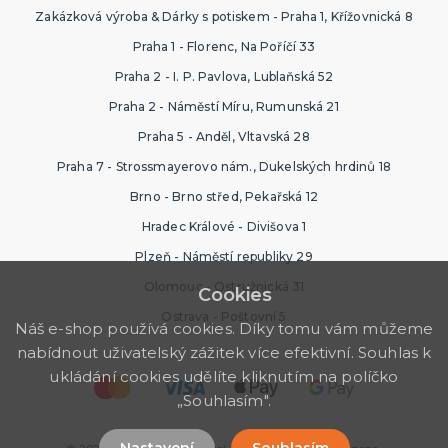
Zakázková výroba & Dárky s potiskem - Praha 1, Křížovnická 8
Praha 1 - Florenc, Na Poříčí 33
Praha 2 - I. P. Pavlova, Lublaňská 52
Praha 2 - Náměstí Míru, Rumunská 21
Praha 5 - Anděl, Vltavská 28
Praha 7 - Strossmayerovo nám., Dukelských hrdinů 18
Brno - Brno střed, Pekařská 12
Hradec Králové - Divišova 1
Plzeň - Náměstí republiky 29
Olomouc - Ostružnická 31
Cookies
Ostrava - Poštovní 5
Náš e-shop používá cookies. Díky tomu vám můžeme
nabídnout uživatelský zážitek více efektivní. Souhlas k
ukládání cookies udělíte kliknutím na políčko
„Souhlasím".
Nastavení
Souhlasím