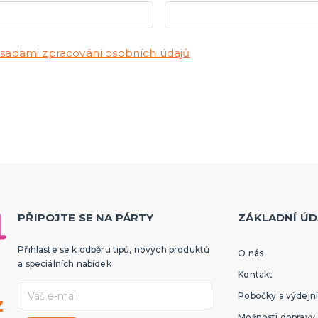
tegorie
další kategorie
iny
y rodiny
 profese
a se svobodou
Zamilované
Profesní a koníčky
Mazlíčci
Alkohol
Tématické
sadami zpracování osobních údajů
ka se svobodou
 pro nevěstu
pro družičky
 pro ženicha
tegorie
 pro mládence
a girlandy
 a dekorace
tek
ní dárky
plňky
nské hry
PŘIPOJTE SE NA PÁRTY
ZÁKLADNÍ ÚD
Přihlaste se k odběru tipů, nových produktů
O nás
a speciálních nabídek
Kontakt
Pobočky a výdejní
z
Možnosti dopravy