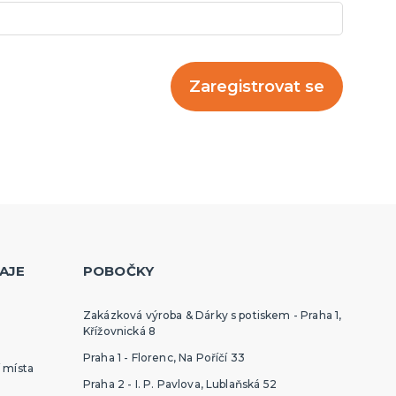
další kategorie
Napichovátka a košíčky na
Slavnostní stolování
Ubrusy
Párty v barvách
Stuhy a mašle
Doplňky pro oslavence
Girlandy, lampiony a serpentýny
Konfety
Čepičky, svíčky, fontány, frkačky
Brčka
Kelímky, talířky a ubrousky
Dárkové krabičky
Helium, doplňky k balónkům
Rozlučka se svobodou
Baby shower pro budoucí maminky
Svatby
Balónky
cupcakes
Zaregistrovat se
AJE
POBOČKY
Zakázková výroba & Dárky s potiskem - Praha 1,
Křížovnická 8
Praha 1 - Florenc, Na Poříčí 33
 místa
Praha 2 - I. P. Pavlova, Lublaňská 52