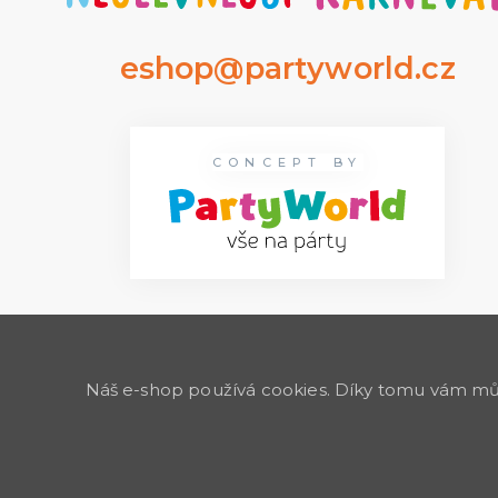
eshop@partyworld.cz
CONCEPT BY
Náš e-shop používá cookies. Díky tomu vám může