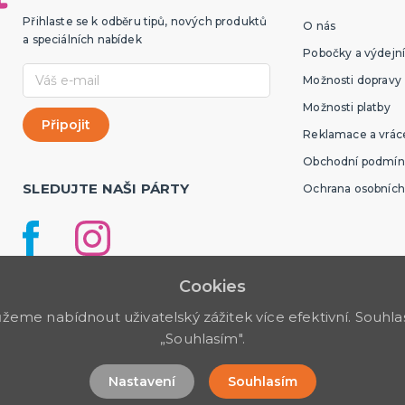
Přihlaste se k odběru tipů, nových produktů
O nás
a speciálních nabídek
Pobočky a výdejní
Možnosti dopravy
Možnosti platby
Reklamace a vráce
Obchodní podmín
SLEDUJTE NAŠI PÁRTY
Ochrana osobních
Cookies
me nabídnout uživatelský zážitek více efektivní. Souhlas 
„Souhlasím".
Nastavení
Souhlasím