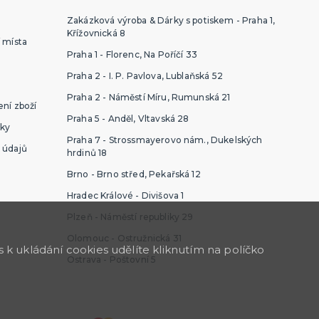
Zakázková výroba & Dárky s potiskem - Praha 1,
Křížovnická 8
 místa
Praha 1 - Florenc, Na Poříčí 33
Praha 2 - I. P. Pavlova, Lublaňská 52
Praha 2 - Náměstí Míru, Rumunská 21
ní zboží
Praha 5 - Anděl, Vltavská 28
ky
Praha 7 - Strossmayerovo nám., Dukelských
 údajů
hrdinů 18
Brno - Brno střed, Pekařská 12
Hradec Králové - Divišova 1
Plzeň - Náměstí republiky 29
Olomouc - Ostružnická 31
k ukládání cookies udělíte kliknutím na políčko
Ostrava - Poštovní 5