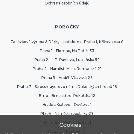
Ochrana osobních údajů
POBOČKY
Zakázková výroba & Dárky s potiskem - Praha 1, Křížovnická 8
Praha 1 - Florenc, Na Poříčí 33
Praha 2 - I. P. Pavlova, Lublaňská 52
Praha 2 - Náměstí Míru, Rumunská 21
Praha 5 - Anděl, Vltavská 28
Praha 7 - Strossmayerovo nám., Dukelských hrdinů 18
Brno - Brno střed, Pekařská 12
Hradec Králové - Divišova 1
Plzeň - Náměstí republiky 29
Olomouc - Ostružnická 31
Cookies
Ostrava - Poštovní 5