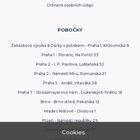
Ochrana osobních údajů
POBOČKY
Zakázková výroba & Dárky s potiskem - Praha 1, Křížovnická 8
Praha 1 - Florenc, Na Poříčí 33
Praha 2 - I. P. Pavlova, Lublaňská 52
Praha 2 - Náměstí Míru, Rumunská 21
Praha 5 - Anděl, Vltavská 28
Praha 7 - Strossmayerovo nám., Dukelských hrdinů 18
Brno - Brno střed, Pekařská 12
Hradec Králové - Divišova 1
Plzeň - Náměstí republiky 29
Olomouc - Ostružnická 31
Cookies
Ostrava - Poštovní 5