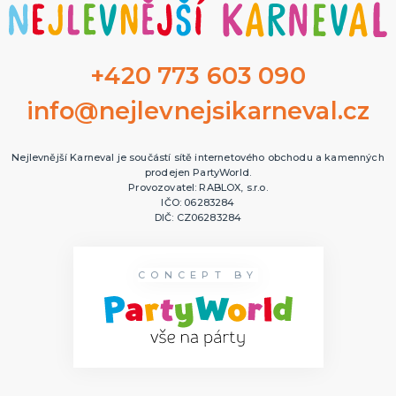
+420 773 603 090
info@nejlevnejsikarneval.cz
Nejlevnější Karneval je součástí sítě internetového obchodu a kamenných
prodejen PartyWorld.
Provozovatel: RABLOX, s.r.o.
IČO: 06283284
DIČ: CZ06283284
CONCEPT BY