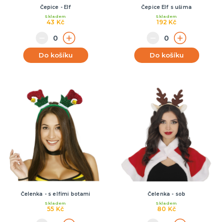
Čepice - Elf
Čepice Elf s ušima
Skladem
Skladem
43 Kč
192 Kč
Do košíku
Do košíku
Čelenka - s elfími botami
Čelenka - sob
Skladem
Skladem
55 Kč
80 Kč