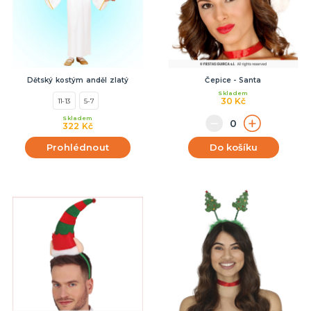
Dětský kostým anděl zlatý
Čepice - Santa
Skladem
30 Kč
11-13
5-7
Skladem
322 Kč
Prohlédnout
Do košíku