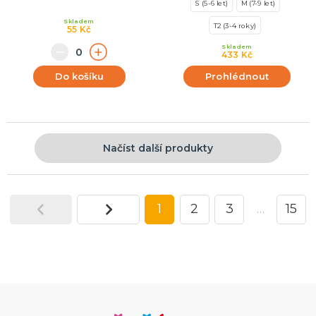
S (5-6 let)
M (7-9 let)
Skladem
T2 (3-4 roky)
55 Kč
Skladem
433 Kč
Do košíku
Prohlédnout
Načíst další produkty
1
2
3
…
15