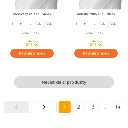
Pánské triko bílé - Vašek
Pánské triko bílé - Mirek
S
M
L
XL
XXL
S
M
L
XL
XXL
3XL
4XL
3XL
4XL
Skladem
Skladem
247 Kč
247 Kč
Prohlédnout
Prohlédnout
Načíst další produkty
1
2
3
…
14