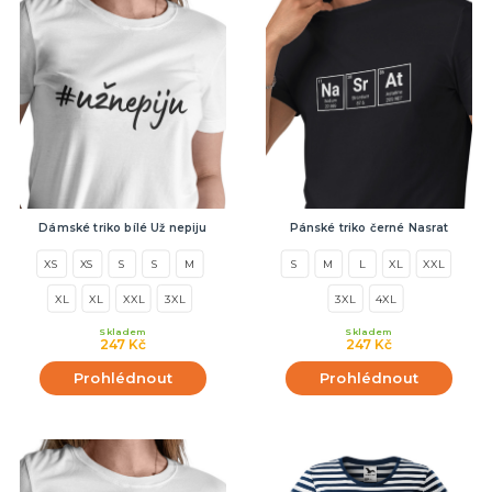
Dámské triko bílé Už nepiju
Pánské triko černé Nasrat
XS
XS
S
S
M
S
M
L
XL
XXL
XL
XL
XXL
3XL
3XL
4XL
Skladem
Skladem
247 Kč
247 Kč
Prohlédnout
Prohlédnout