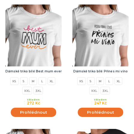
Dámské triko bílé Best mum ever
Dámské triko bílé Přines mi víno
XS
S
M
L
XL
XS
S
M
L
XL
XXL
3XL
XXL
3XL
Skladem
Skladem
272 Kč
247 Kč
Prohlédnout
Prohlédnout