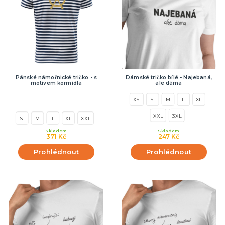
Pánské námořnické tričko - s
Dámské tričko bílé - Najebaná,
motivem kormidla
ale dáma
XS
S
M
L
XL
XXL
3XL
S
M
L
XL
XXL
Skladem
Skladem
371 Kč
247 Kč
Prohlédnout
Prohlédnout