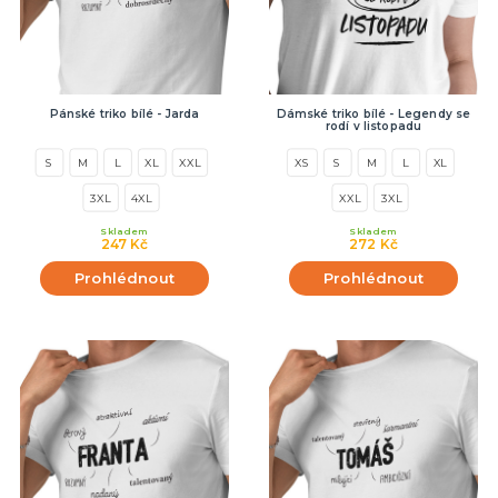
Pánské triko bílé - Jarda
Dámské triko bílé - Legendy se
rodí v listopadu
S
M
L
XL
XXL
XS
S
M
L
XL
3XL
4XL
XXL
3XL
Skladem
Skladem
247 Kč
272 Kč
Prohlédnout
Prohlédnout