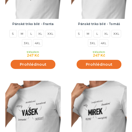
Pánské triko bílé - Franta
Pánské triko bílé - Tomáš
S
M
L
XL
XXL
S
M
L
XL
XXL
3XL
4XL
3XL
4XL
Skladem
Skladem
247 Kč
247 Kč
Prohlédnout
Prohlédnout