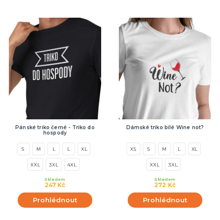
Pánské triko černé - Triko do
Dámské triko bílé Wine not?
hospody
S
M
L
L
XL
XS
S
M
L
XL
XXL
3XL
4XL
XXL
3XL
Skladem
Skladem
247 Kč
272 Kč
Prohlédnout
Prohlédnout