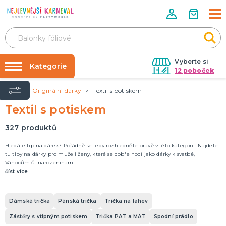
Vyberte si
Kategorie
12 poboček
Úvod
Originální dárky
Textil s potiskem
Rozlučky se svobodou ✨
DĚLENÍ PODLE TÉMAT
Textil s potiskem
Halloween
Tabulky velikostí
Čarodejnice
Půjčovna kostýmů
327
produktů
Mikuláš, čert a anděl
Santa Claus a elfové
20. léta, mafiáni, prohibice
Piráti
Zombie
Havaj
Kovbojové, indiáni, mexiko
Cesta kolem světa
Hippies 60. léta
Filmy a seriály
Pohádky
Pravěk
Vikingové
Egypt, Řecko a Řím
Středověk a novověk
Zvířátka
Retro a disco
Vtipné
Klauni, šašci a harlekýni
Oktoberfest, beerfest
Uniformy a profese
Jeptišky a kněží
Vesmír a UFO
DALŠÍ KATEGORIE
Nafukování balónků
Hledáte tip na dárek? Pořádně se tedy rozhlédněte právě v této kategorii. Najdete
tu tipy na dárky pro muže i ženy, které se dobře hodí jako dárky k svatbě,
Vánocům či narozeninám.
DĚLENÍ PODLE SEZÓNY
číst více
Dětské letní tábory
Vánoce
Silvestr
Dámská trička
Pánská trička
Trička na lahev
Valentýn
Den svatého Patrika
Halloween
Pálení čarodejnic
Gay Pride
Masopust
Mikuláš, čert, anděl
Pro sportovní fanoušky
DALŠÍ KATEGORIE
Zástěry s vtipným potiskem
Trička PAT a MAT
Spodní prádlo