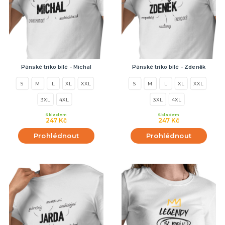
Pánské triko bílé - Michal
Pánské triko bílé - Zdeněk
S
M
L
XL
XXL
S
M
L
XL
XXL
3XL
4XL
3XL
4XL
Skladem
Skladem
247 Kč
247 Kč
Prohlédnout
Prohlédnout