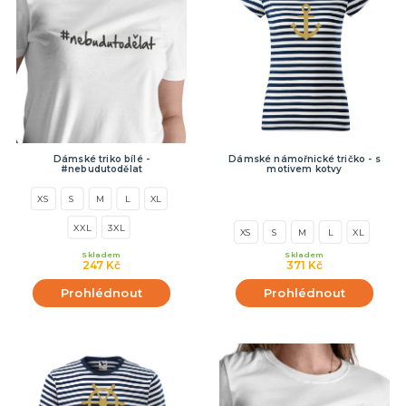
Dámské triko bílé -
Dámské námořnické tričko - s
#nebudutodělat
motivem kotvy
XS
S
M
L
XL
XXL
3XL
XS
S
M
L
XL
Skladem
Skladem
247 Kč
371 Kč
Prohlédnout
Prohlédnout