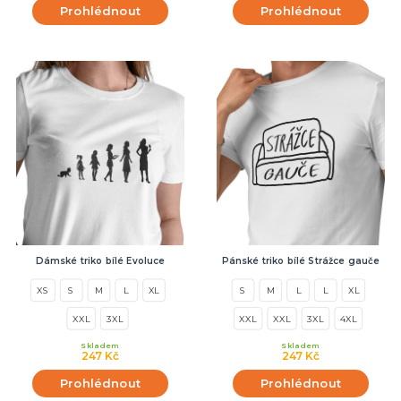
Prohlédnout
Prohlédnout
Doplňky pro nevěstu
Doplňky pro družičky
Doplňky pro ženicha
Doplňky pro mládence
Balonky a girlandy
Výzdoba a dekorace
Fotokoutek
Originální dárky
Další doplňky
Společenské hry
DALŠÍ KATEGORIE
Dámské triko bílé Evoluce
Pánské triko bílé Strážce gauče
XS
S
M
L
XL
S
M
L
L
XL
XXL
3XL
XXL
XXL
3XL
4XL
Skladem
Skladem
247 Kč
247 Kč
Prohlédnout
Prohlédnout