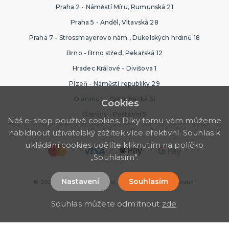
Praha 2 - Náměstí Míru, Rumunská 21
Praha 5 - Anděl, Vltavská 28
Praha 7 - Strossmayerovo nám., Dukelských hrdinů 18
Brno - Brno střed, Pekařská 12
Hradec Králové - Divišova 1
Plzeň - Náměstí republiky 29
Olomouc - Ostružnická 31
Cookies
Ostrava - Poštovní 5
Náš e-shop používá cookies. Díky tomu vám můžeme
nabídnout uživatelský zážitek více efektivní. Souhlas k
ukládání cookies udělíte kliknutím na políčko
„Souhlasím".
Nastavení
Souhlasím
© 2026 Nejlevnější Karneval. Všechna práva vyhrazena.
Souhlas můžete odmítnout
zde
.
googleb63eede368f98585.html