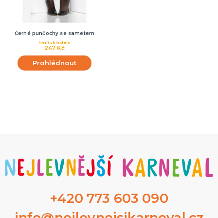
Černé punčochy se sametem
Není skladem
247 Kč
Prohlédnout
+420 773 603 090
info@nejlevnejsikarneval.cz