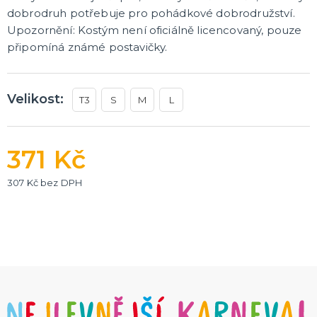
dobrodruh potřebuje pro pohádkové dobrodružství.
Doplňky pro nevěstu
Doplňky pro družičky
Upozornění: Kostým není oficiálně licencovaný, pouze
Doplňky pro ženicha
připomíná známé postavičky.
Doplňky pro mládence
Balonky a girlandy
Výzdoba a dekorace
Fotokoutek
Originální dárky
Další doplňky
Společenské hry
DALŠÍ KATEGORIE
Velikost:
T3
S
M
L
371 Kč
307 Kč bez DPH