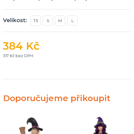
Doplňky pro nevěstu
Doplňky pro družičky
Doplňky pro ženicha
Velikost:
T3
S
M
L
Doplňky pro mládence
Balonky a girlandy
Výzdoba a dekorace
Fotokoutek
Originální dárky
Další doplňky
Společenské hry
DALŠÍ KATEGORIE
384 Kč
317 Kč bez DPH
Doporučujeme přikoupit