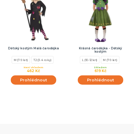
Dětský kostým Malá čarodějka
Krásná čarodějka - Dětský
kostým
M (7-9 let)
T2 (3-4 roky)
L (10-12 let)
M (7-9 let)
Není skladem
Skladem
462 Kč
619 Kč
Prohlédnout
Prohlédnout