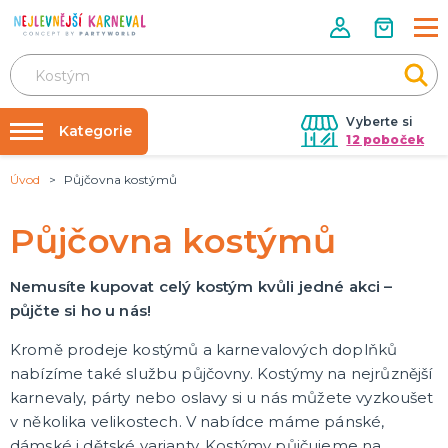
Vyberte si
Kategorie
12 poboček
Úvod
Půjčovna kostýmů
Rozlučky se svobodou ✨
DĚLENÍ PODLE TÉMAT
Halloween
Tabulky velikostí
Půjčovna kostýmů
Čarodejnice
Půjčovna kostýmů
Mikuláš, čert a anděl
Santa Claus a elfové
20. léta, mafiáni, prohibice
Piráti
Zombie
Havaj
Kovbojové, indiáni, mexiko
Cesta kolem světa
Hippies 60. léta
Filmy a seriály
Pohádky
Pravěk
Vikingové
Egypt, Řecko a Řím
Středověk a novověk
Zvířátka
Retro a disco
Vtipné
Klauni, šašci a harlekýni
Oktoberfest, beerfest
Uniformy a profese
Jeptišky a kněží
Vesmír a UFO
DALŠÍ KATEGORIE
Nafukování balónků
Nemusíte kupovat celý kostým kvůli jedné akci –
půjčte si ho u nás!
DĚLENÍ PODLE SEZÓNY
Kromě prodeje kostýmů a karnevalových doplňků
Dětské letní tábory
Vánoce
nabízíme také službu půjčovny. Kostýmy na nejrůznější
Silvestr
karnevaly, párty nebo oslavy si u nás můžete vyzkoušet
Valentýn
Den svatého Patrika
Halloween
Pálení čarodejnic
Gay Pride
Masopust
Mikuláš, čert, anděl
Pro sportovní fanoušky
DALŠÍ KATEGORIE
v několika velikostech. V nabídce máme pánské,
dámské i dětské varianty. Kostýmy půjčujeme na