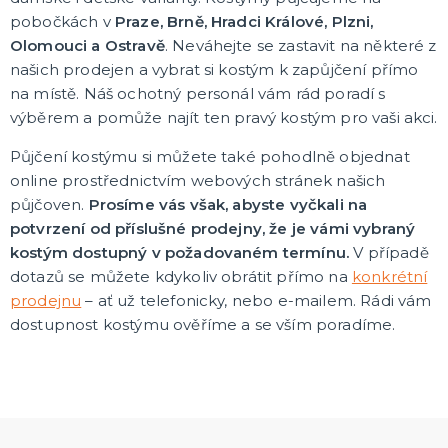
KARNEVALOVÉ KOSTÝMY
pobočkách v
Praze, Brně, Hradci Králové, Plzni,
Dámské kostýmy
Olomouci a Ostravě
. Neváhejte se zastavit na některé z
Pánské kostýmy
našich prodejen a vybrat si kostým k zapůjčení přímo
Dětské kostýmy
na místě. Náš ochotný personál vám rád poradí s
výběrem a pomůže najít ten pravý kostým pro vaši akci.
DOPLŇKY
Půjčení kostýmu si můžete také pohodlně objednat
Klobouky a pokrývky hlavy
online prostřednictvím webových stránek našich
Paruky
Masky a škrabošky
půjčoven.
Prosíme vás však, abyste vyčkali na
Barvy a líčidla
Zranění, rány a jizvy
Čelenky a korunky
Spreje na tělo a vlasy
Zuby, nosy a uši
Vousy a knírky
Brýle
Umělé řasy
Kravaty, motýlky, kšandy
Rukavice a nehty
Punčochy a punčocháče
Sukně a spodničky
Péřová boa
Šperky
Havajské věnce
Pompony pro roztleskávačky
Pláště
Rohy
Křídla
Hole, hůlky a košťata
Doplňky do ruky
Zbraně, brnění a helmy
Sety s doplňky
Další doplňky
Barevné kontaktní čočky
Žertíčky
Nafukovací doplňky
Boty
DALŠÍ KATEGORIE
potvrzení od příslušné prodejny, že je vámi vybraný
kostým dostupný v požadovaném termínu.
V případě
ORIGINÁLNÍ DÁRKY
dotazů se můžete kdykoliv obrátit přímo na
konkrétní
Zástěry s potiskem
prodejnu
– ať už telefonicky, nebo e-mailem. Rádi vám
Polštáře
dostupnost kostýmu ověříme a se vším poradíme.
Placky
Stolní hry a další
Hrnečky a keramika
Textil s potiskem
Dárky pro něj
Dárky pro ni
Nažehlovačky
Přáníčka
Šerpy
DALŠÍ KATEGORIE
TRIČKA S POTISKEM
Vánoce