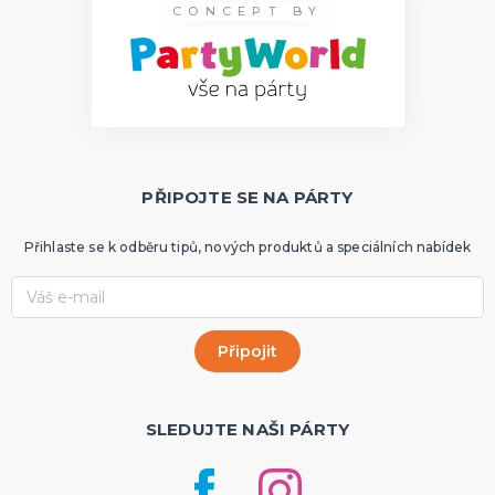
CONCEPT BY
Doplňky pro nevěstu
Doplňky pro družičky
Doplňky pro ženicha
Doplňky pro mládence
Balonky a girlandy
Výzdoba a dekorace
Fotokoutek
Originální dárky
Další doplňky
Společenské hry
DALŠÍ KATEGORIE
PŘIPOJTE SE NA PÁRTY
Přihlaste se k odběru tipů, nových produktů a speciálních nabídek
SLEDUJTE NAŠI PÁRTY