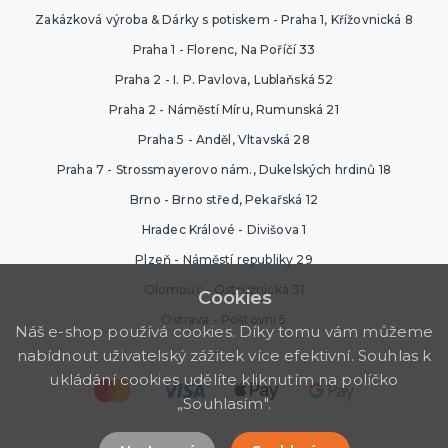
Zakázková výroba & Dárky s potiskem - Praha 1, Křížovnická 8
Praha 1 - Florenc, Na Poříčí 33
Praha 2 - I. P. Pavlova, Lublaňská 52
Praha 2 - Náměstí Míru, Rumunská 21
Praha 5 - Anděl, Vltavská 28
Praha 7 - Strossmayerovo nám., Dukelských hrdinů 18
Brno - Brno střed, Pekařská 12
Hradec Králové - Divišova 1
Plzeň - Náměstí republiky 29
Olomouc - Ostružnická 31
Cookies
Ostrava - Poštovní 5
Náš e-shop používá cookies. Díky tomu vám můžeme
nabídnout uživatelský zážitek více efektivní. Souhlas k
ukládání cookies udělíte kliknutím na políčko
„Souhlasím".