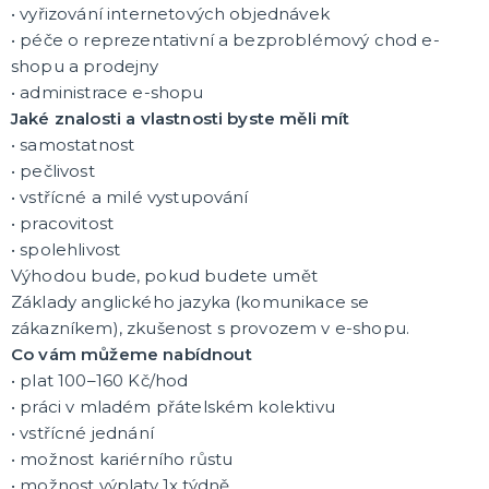
• vyřizování internetových objednávek
KARNEVALOVÉ KOSTÝMY
• péče o reprezentativní a bezproblémový chod e-
Dámské kostýmy
shopu a prodejny
Pánské kostýmy
Dětské kostýmy
• administrace e-shopu
Jaké znalosti a vlastnosti byste měli mít
• samostatnost
DOPLŇKY
• pečlivost
Klobouky a pokrývky hlavy
• vstřícné a milé vystupování
Paruky
Masky a škrabošky
• pracovitost
Barvy a líčidla
Zranění, rány a jizvy
Čelenky a korunky
Spreje na tělo a vlasy
Zuby, nosy a uši
Vousy a knírky
Brýle
Umělé řasy
Kravaty, motýlky, kšandy
Rukavice a nehty
Punčochy a punčocháče
Sukně a spodničky
Péřová boa
Šperky
Havajské věnce
Pompony pro roztleskávačky
Pláště
Rohy
Křídla
Hole, hůlky a košťata
Doplňky do ruky
Zbraně, brnění a helmy
Sety s doplňky
Další doplňky
Barevné kontaktní čočky
Žertíčky
Nafukovací doplňky
Boty
DALŠÍ KATEGORIE
• spolehlivost
Výhodou bude, pokud budete umět
ORIGINÁLNÍ DÁRKY
Základy anglického jazyka (komunikace se
Zástěry s potiskem
zákazníkem), zkušenost s provozem v e-shopu.
Polštáře
Co vám můžeme nabídnout
Placky
• plat 100–160 Kč/hod
Stolní hry a další
Hrnečky a keramika
Textil s potiskem
Dárky pro něj
Dárky pro ni
Nažehlovačky
Přáníčka
Šerpy
DALŠÍ KATEGORIE
• práci v mladém přátelském kolektivu
• vstřícné jednání
TRIČKA S POTISKEM
• možnost kariérního růstu
Vánoce
• možnost výplaty 1x týdně