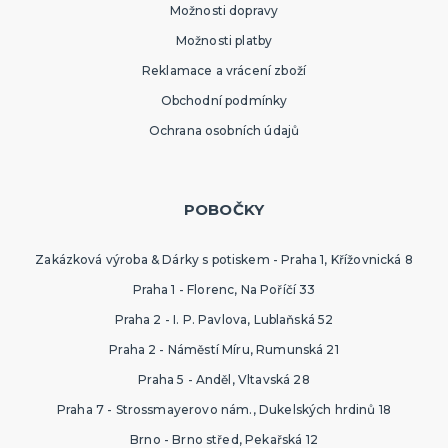
Možnosti dopravy
Doplňky pro nevěstu
Doplňky pro družičky
Možnosti platby
Doplňky pro ženicha
Reklamace a vrácení zboží
Doplňky pro mládence
Balonky a girlandy
Výzdoba a dekorace
Fotokoutek
Originální dárky
Další doplňky
Společenské hry
DALŠÍ KATEGORIE
Obchodní podmínky
Ochrana osobních údajů
POBOČKY
Zakázková výroba & Dárky s potiskem - Praha 1, Křížovnická 8
Praha 1 - Florenc, Na Poříčí 33
Praha 2 - I. P. Pavlova, Lublaňská 52
Praha 2 - Náměstí Míru, Rumunská 21
Praha 5 - Anděl, Vltavská 28
Praha 7 - Strossmayerovo nám., Dukelských hrdinů 18
Brno - Brno střed, Pekařská 12