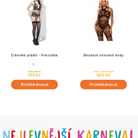
Dámské prádlo - Policistka
Bezešvé síťované body
L
Skladem
Není skladem
613 Kč
650 Kč
Prohlédnout
Prohlédnout