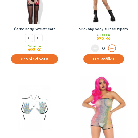
Černé body Sweetheart
Síťovaný body suit se zipem
Skladem
570 Kč
S
M
Skladem
402 Kč
Prohlédnout
Do košíku