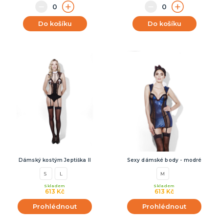
Do košíku
Do košíku
Dámský kostým Jeptiška II
Sexy dámské body - modré
S
L
M
Skladem
Skladem
613 Kč
613 Kč
Prohlédnout
Prohlédnout