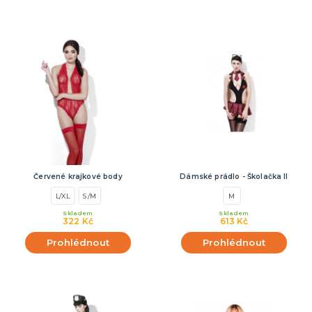
Červené krajkové body
Dámské prádlo - Školačka II
L/XL
S/M
M
Skladem
Skladem
322 Kč
613 Kč
Prohlédnout
Prohlédnout