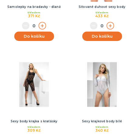
Samolepky na bradavky - dlaně
Síťované duhové sexy body
Skladem
Skladem
371 Kč
433 Kč
Do košíku
Do košíku
Sexy body krajka s kraťásky
Sexy krajkové body bílé
Skladem
Skladem
309 Kč
340 Kč