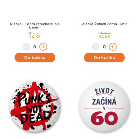
Placka - Team ženicha bílá s
Placka Ženich černá - knír
knírem
Skladem
Skladem
24 Kč
24 Kč
Do košíku
Do košíku