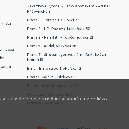
Zakázková výroba & Dárky s potiskem - Praha 1,
Křížovnická 8
Praha 1 - Florenc, Na Poříčí 33
 místa
Praha 2 - I. P. Pavlova, Lublaňská 52
Praha 2 - Náměstí Míru, Rumunská 21
Praha 5 - Anděl, Vltavská 28
ní zboží
Praha 7 - Strossmayerovo nám., Dukelských
ky
hrdinů 18
 údajů
Brno - Brno střed, Pekařská 12
Hradec Králové - Divišova 1
Plzeň - Náměstí republiky 29
Olomouc - Ostružnická 31
k ukládání cookies udělíte kliknutím na políčko
Ostrava - Poštovní 5