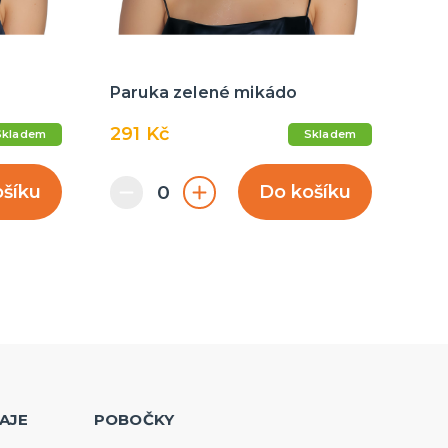
Paruka zelené mikádo
291 Kč
Skladem
Skladem
ošíku
Do košíku
AJE
POBOČKY