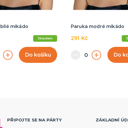
 bílé mikádo
Paruka modré mikádo
291 Kč
Skladem
Do košíku
Do k
PŘIPOJTE SE NA PÁRTY
ZÁKLADNÍ ÚD