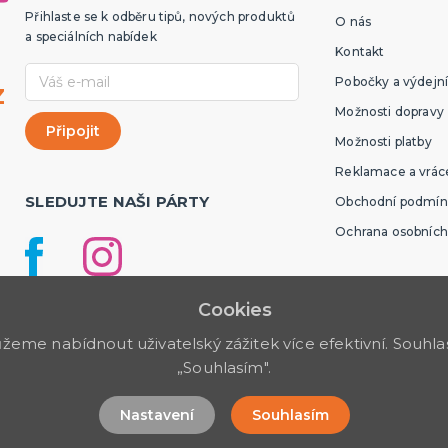
Přihlaste se k odběru tipů, nových produktů
O nás
a speciálních nabídek
Kontakt
Pobočky a výdejní
z
Možnosti dopravy
Možnosti platby
Reklamace a vráce
SLEDUJTE NAŠI PÁRTY
Obchodní podmín
Ochrana osobních
Cookies
me nabídnout uživatelský zážitek více efektivní. Souhlas 
„Souhlasím".
Nastavení
Souhlasím