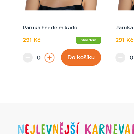
Paruka hnědé mikádo
Paruka
291 Kč
291 Kč
Skladem
Do košíku